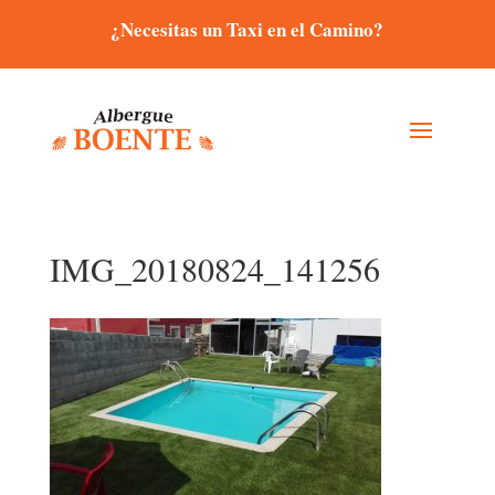
¿Necesitas un Taxi en el Camino?
IMG_20180824_141256